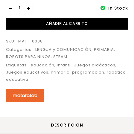
In Stock
AÑADIR AL CARRITO
SKU:
MAT - 0008
Categorías:
LENGUA y COMUNICACIÓN
,
PRIMARIA
,
ROBOTS PARA NIÑOS
,
STEAM
Etiquetas:
educación
,
Infantil
,
Juegos didácticos
,
Juegos educativos
,
Primaria
,
programacion
,
robótica
educativa
DESCRIPCIÓN