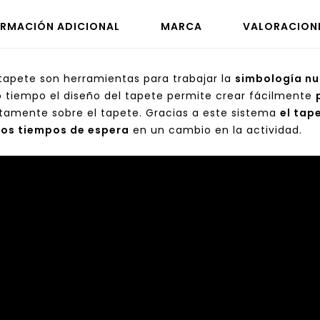
ORMACIÓN ADICIONAL
MARCA
VALORACIONE
 tapete son herramientas para trabajar la
simbología nu
mo tiempo el diseño del tapete permite crear fácilmente
ctamente sobre el tapete. Gracias a este sistema
el tap
los tiempos de espera
en un cambio en la actividad.