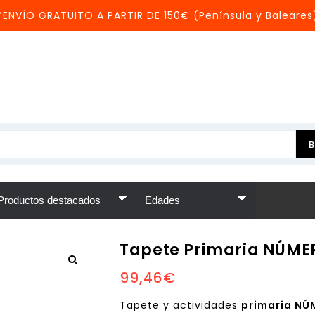
*ENVÍO GRATUITO A PARTIR DE 150€ (Península y Baleares
Tapete Primaria NÚMER
99,46
€
Tapete y actividades
primaria N