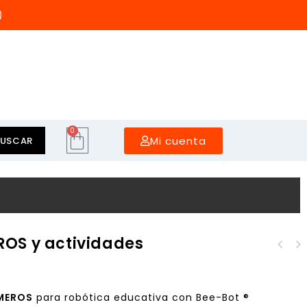
)
0
Mi cuenta
BUSCAR
OS y actividades
Tapete Primaria blanco
Tapete Primaria
y actividades
MAPAMUNDI y
actividades
ÚMEROS
para robótica educativa con Bee-Bot ®