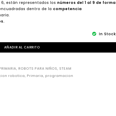
r 6, están representados los
números del 1 al 9 de forma
ncuadradas dentro de la
competencia
aria.
os.
In Stock
AÑADIR AL CARRITO
PRIMARIA
,
ROBOTS PARA NIÑOS
,
STEAM
cion robotica
,
Primaria
,
programacion