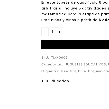
En este tapete de cuadrícula 6 po
arbitraria
. Incluye
5 actividades
e
matemática
para la etapa de prim
Para niñas y niños a partir de
6 añ
SKU:
TLK-0006
Categorías:
JUGUETES EDUCATIVOS
,
Etiquetas:
Bee-Bot
,
blue-bot
,
inicica
TILK Education