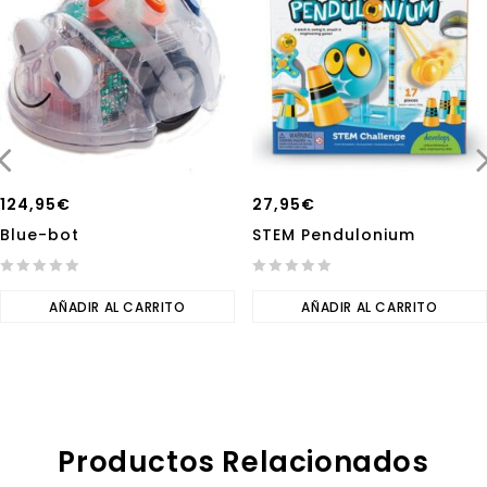
124,95
€
27,95
€
Blue-bot
STEM Pendulonium
0
0
out
AÑADIR AL CARRITO
out
AÑADIR AL CARRITO
of
of
5
5
Productos Relacionados