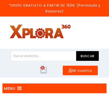
*ENVÍO GRATUITO A PARTIR DE 150€ (Península y
Baleares)
BUSCAR
0
Mi cuenta
MENU