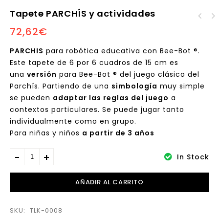
Tapete PARCHÍS y actividades
Tapete Primaria
72,62
€
Tapete ESCALERAS y
MAPAMUNDI y
TOBOGANES y
actividades
actividades
PARCHIS
para robótica educativa con Bee-Bot ®.
Este tapete de 6 por 6 cuadros de 15 cm es
una
versión
para Bee-Bot ® del juego clásico del
Parchís. Partiendo de una
simbología
muy simple
se pueden
adaptar las reglas del juego
a
contextos particulares. Se puede jugar tanto
individualmente como en grupo.
Para niñas y niños
a partir de 3 años
In Stock
AÑADIR AL CARRITO
SKU:
TLK-0008