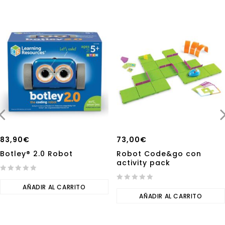
83,90
€
73,00
€
Botley® 2.0 Robot
Robot Code&go con
activity pack
0
out
AÑADIR AL CARRITO
0
of
out
AÑADIR AL CARRITO
5
of
5