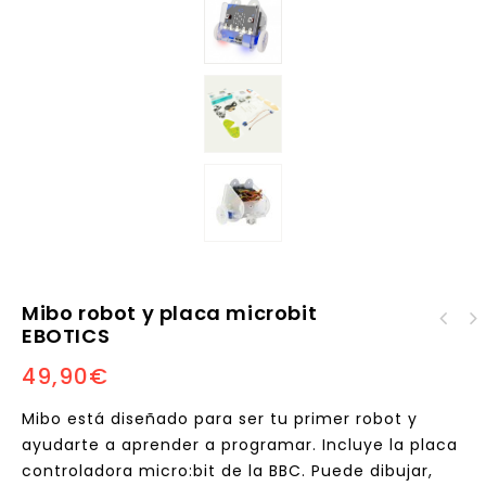
Mibo robot y placa microbit
EBOTICS
LEGO MINDSTORMS
49,90
€
Education EV3
(reacondicionado)
Mibo está diseñado para ser tu primer robot y
ayudarte a aprender a programar. Incluye la placa
controladora micro:bit de la BBC. Puede dibujar,