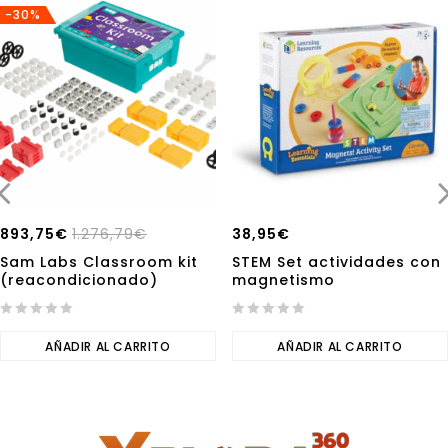
-30%
893,75
€
1.276,79
€
38,95
€
Sam Labs Classroom kit
STEM Set actividades con
(reacondicionado)
magnetismo
0
0
out
AÑADIR AL CARRITO
out
AÑADIR AL CARRITO
of
of
5
5