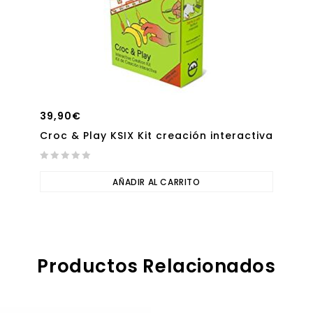
39,90
€
Croc & Play KSIX Kit creación interactiva
0
out
AÑADIR AL CARRITO
of
5
Productos Relacionados