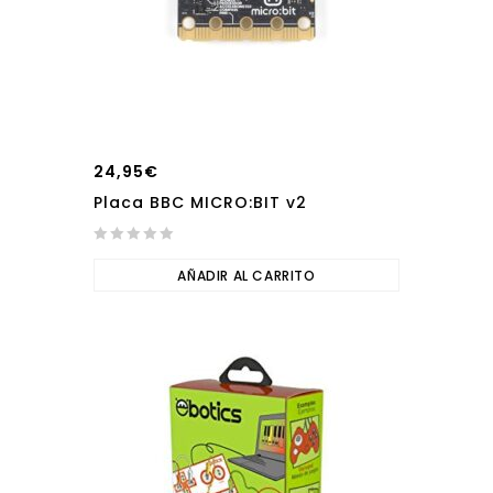
24,95
€
Placa BBC MICRO:BIT v2
0
out
AÑADIR AL CARRITO
of
5