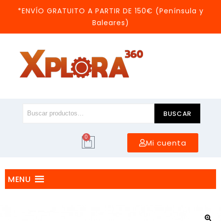
*ENVÍO GRATUITO A PARTIR DE 150€ (Península y
Baleares)
BUSCAR
0
Mi cuenta
MENU