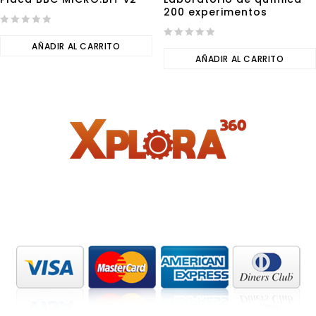
200 experimentos
0
out
AÑADIR AL CARRITO
0
of
out
AÑADIR AL CARRITO
5
of
5