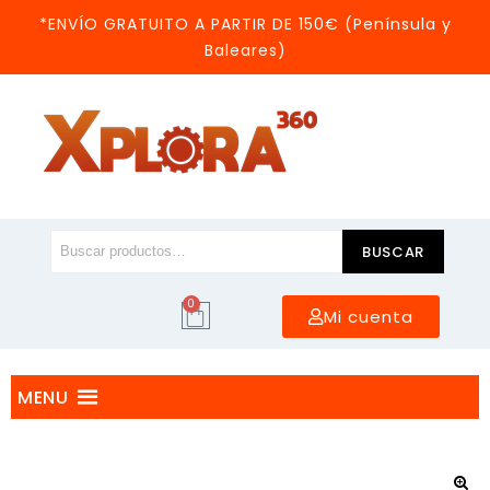
*ENVÍO GRATUITO A PARTIR DE 150€ (Península y
Baleares)
BUSCAR
0
Mi cuenta
MENU