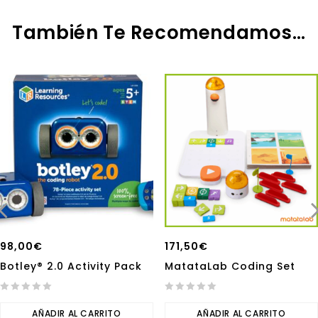
También Te Recomendamos…
98,00
€
171,50
€
Botley® 2.0 Activity Pack
MatataLab Coding Set
0
0
out
AÑADIR AL CARRITO
out
AÑADIR AL CARRITO