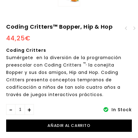
Coding Critters™ Bopper, Hip & Hop
Artie 3000 The Coding
44,25
€
Coding Critters™
Robot
Ranger & Zip
Coding Critters
Sumérgete en la diversión de la programación
™,
preescolar con Coding Critters
la conejita
Bopper y sus dos amigos, Hip and Hop. Coding
Critters presenta conceptos tempranos de
codificación a niños de tan solo cuatro años a
través de juegos interactivos prácticos.
In Stock
AÑADIR AL CARRITO