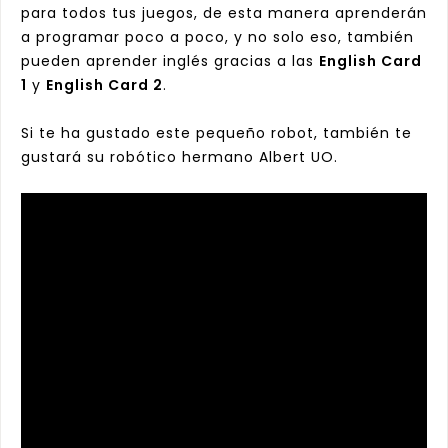
para todos tus juegos, de esta manera aprenderán
a programar poco a poco, y no solo eso, también
pueden aprender inglés gracias a las
English Card
1
y
English Card 2
.
Si te ha gustado este pequeño robot, también te
gustará su robótico hermano
Albert UO
.