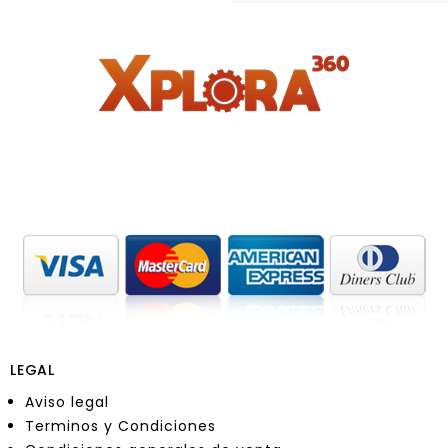
5
of
5
LEGAL
Aviso legal
Terminos y Condiciones