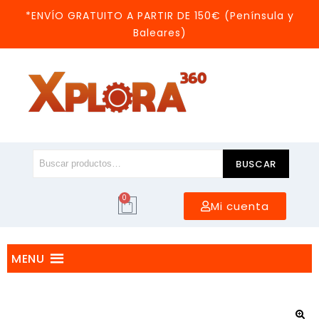
*ENVÍO GRATUITO A PARTIR DE 150€ (Península y
Baleares)
BUSCAR
0
Mi cuenta
MENU