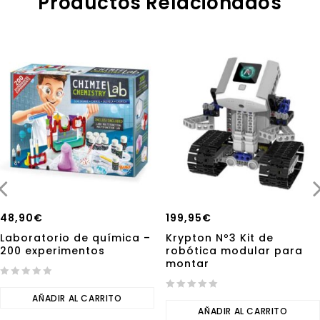
Productos Relacionados
48,90
€
199,95
€
Laboratorio de química –
Krypton Nº3 Kit de
200 experimentos
robótica modular para
montar
0
out
AÑADIR AL CARRITO
0
of
out
AÑADIR AL CARRITO