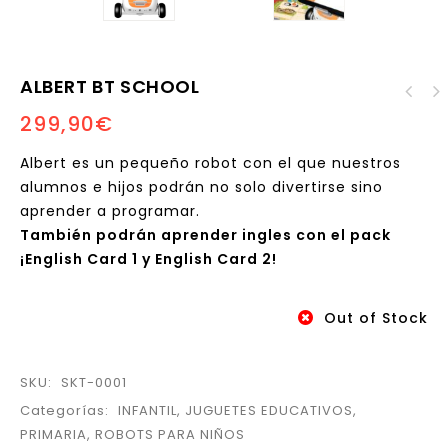
ALBERT BT SCHOOL
Arduino Education:
299,90
€
Science Kit Physics
Lab
Albert es un pequeño robot con el que nuestros
alumnos e hijos podrán no solo divertirse sino
aprender a programar.
También podrán aprender ingles con el pack
¡English Card 1 y English Card 2!
Out of Stock
SKU:
SKT-0001
Categorías:
INFANTIL
,
JUGUETES EDUCATIVOS
,
PRIMARIA
,
ROBOTS PARA NIÑOS