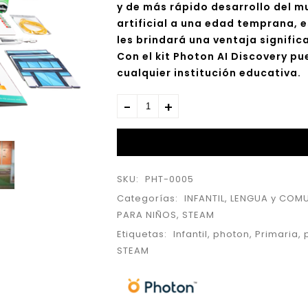
y de más rápido desarrollo del mu
artificial a una edad temprana, 
les brindará una ventaja signific
Con el kit Photon AI Discovery p
cualquier institución educativa.
SKU:
PHT-0005
Categorías:
INFANTIL
,
LENGUA y COM
PARA NIÑOS
,
STEAM
Etiquetas:
Infantil
,
photon
,
Primaria
,
STEAM