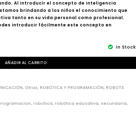
ndo. Al introducir el concepto de inteligencia
estamos brindando a los niños el conocimiento que
ativa tanto en su vida personal como profesional.
uedes introducir fácilmente este concepto en
In Stock
AÑADIR AL CARRITO
UNICACIÓN
,
Otras
,
ROBÓTICA Y PROGRAMACIÓN
,
ROBOTS
programacion
,
robotica
,
robótica educativa
,
secundaria
,