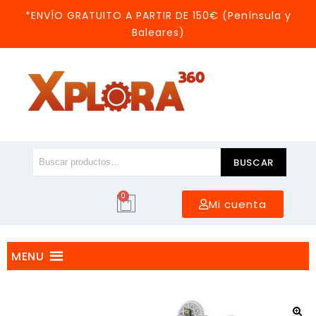
*ENVÍO GRATUITO A PARTIR DE 150€ (Península y
Baleares)
BUSCAR
0
Mi cuenta
MENU